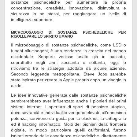
sostanze psichedeliche per aumentare la propria
concentrazione, creatività, innovazione, disinvoltura e
sicurezza in se stessi, per raggiungere un livello di
intelligenza superiore.
MICRODOSAGGIO DI SOSTANZE PSICHEDELICHE PER
RISOLLEVARE LO SPIRITO UMANO
Il microdosaggio di sostanze psichedeliche, come LSD o
funghi allucinogeni, è una tendenza in crescita nel mondo
occidentale. Seppure venisse usato già in passato,
soprattutto negli anni sessanta e settanta, oggi lo
ritroviamo tra le strategie adottate da alcune aziende.
Secondo leggende metropolitane, Steve Jobs sarebbe
stato ispirato per creare la Apple proprio dopo un viaggio in
acido.
Le idee innovative generate dalle sostanze psichedeliche
sembrerebbero aver influenzato anche i pionieri dei primi
sistemi internet. L'apertura di spazi di pensiero utopico,
dove sovranità e individualità vengono elevate all'ennesima
potenza, servirono da guida per la blacknet, la crittografia
ed il hacking informatico. Molti dei pionieri della frontiera
digitale, in modo particolare quelli californiani, furono
ispirati proprio dalle esperienze psichedeliche, direttamente