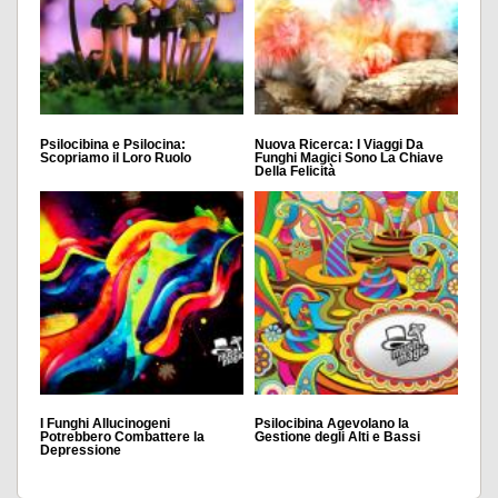
Psilocibina e Psilocina:
Nuova Ricerca: I Viaggi Da
Scopriamo il Loro Ruolo
Funghi Magici Sono La Chiave
Della Felicità
I Funghi Allucinogeni
Psilocibina Agevolano la
Potrebbero Combattere la
Gestione degli Alti e Bassi
Depressione