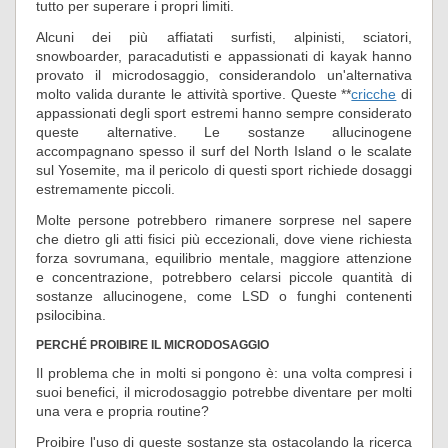
tutto per superare i propri limiti.
Alcuni dei più affiatati surfisti, alpinisti, sciatori,
snowboarder, paracadutisti e appassionati di kayak hanno
provato il microdosaggio, considerandolo un'alternativa
molto valida durante le attività sportive. Queste **
cricche
di
appassionati degli sport estremi hanno sempre considerato
queste alternative. Le sostanze allucinogene
accompagnano spesso il surf del North Island o le scalate
sul Yosemite, ma il pericolo di questi sport richiede dosaggi
estremamente piccoli.
Molte persone potrebbero rimanere sorprese nel sapere
che dietro gli atti fisici più eccezionali, dove viene richiesta
forza sovrumana, equilibrio mentale, maggiore attenzione
e concentrazione, potrebbero celarsi piccole quantità di
sostanze allucinogene, come LSD o funghi contenenti
psilocibina.
PERCHÉ PROIBIRE IL MICRODOSAGGIO
Il problema che in molti si pongono è: una volta compresi i
suoi benefici, il microdosaggio potrebbe diventare per molti
una vera e propria routine?
Proibire l'uso di queste sostanze sta ostacolando la ricerca