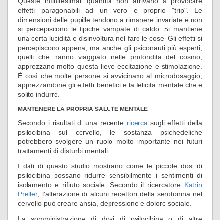
Queste infinitesimali quantità non arrivano a provocare
effetti paragonabili ad un vero e proprio "trip". Le
dimensioni delle pupille tendono a rimanere invariate e non
si percepiscono le tipiche vampate di caldo. Si mantiene
una certa lucidità e disinvoltura nel fare le cose. Gli effetti si
percepiscono appena, ma anche gli psiconauti più esperti,
quelli che hanno viaggiato nelle profondità del cosmo,
apprezzano molto questa lieve eccitazione e stimolazione.
È così che molte persone si avvicinano al microdosaggio,
apprezzandone gli effetti benefici e la felicità mentale che è
solito indurre.
MANTENERE LA PROPRIA SALUTE MENTALE
Secondo i risultati di una recente
ricerca
sugli effetti della
psilocibina sul cervello, le sostanza psichedeliche
potrebbero svolgere un ruolo molto importante nei futuri
trattamenti di disturbi mentali.
I dati di questo studio mostrano come le piccole dosi di
psilocibina possano ridurre sensibilmente i sentimenti di
isolamento e rifiuto sociale. Secondo il ricercatore
Katrin
Preller
, l'alterazione di alcuni recettori della serotonina nel
cervello può creare ansia, depressione e dolore sociale.
La somministrazione di dosi di psilocibina o di altre