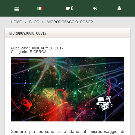
0
HOME
BLOG
MICRODOSAGGIO: COS'È?
>
>
MICRODOSAGGIO: COS'È?
Pubblicato :
JANUARY 10, 2017
Categorie :
RICERCA
Sempre più persone si affidano al microdosaggio di