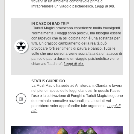
trovarvi in un ambiente confortevole prima di
intraprendere un viaggio psichedelico.
Leggi di più.
IN CASO DI BAD TRIP
I Tartufi Magici provocano esperienze molto travolgenti.
Normalmente, i viaggi sono positivi, ma bisogna essere
consapevoli che la psilocibina non è una sostanza per
tutti. Un drastico cambiamento della realtà può
provocare forti sentimenti di paura e panico. Tutte le
volte che una persona viene sopraffatta da un attacco di
panico o paura durante un viaggio psichedelico viene
chiamato "bad trip".
Leggi di più.
STATUS GIURIDICO
La MushMagic ha sede ad Amsterdam, Olanda, e lavora
nel pieno rispetto delle leggi olandesi. In questo Paese
l'uso e la coltivazione di Funghi e Tartufi Magici seguono
determinate normative nazionali, ma alcuni di voi
potrebbero voler approfondire tale argomento.
Leggi di
più.