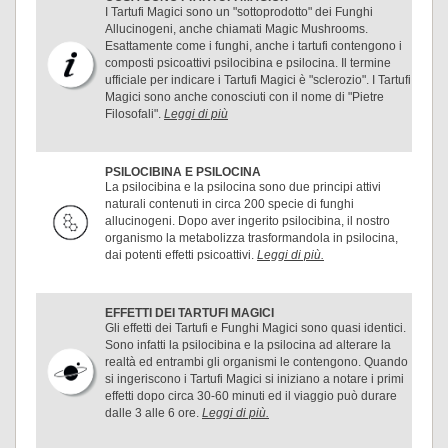
I Tartufi Magici sono un "sottoprodotto" dei Funghi
Allucinogeni, anche chiamati Magic Mushrooms.
Esattamente come i funghi, anche i tartufi contengono i
composti psicoattivi psilocibina e psilocina. Il termine
ufficiale per indicare i Tartufi Magici è "sclerozio". I Tartufi
Magici sono anche conosciuti con il nome di "Pietre
Filosofali".
Leggi di più
PSILOCIBINA E PSILOCINA
La psilocibina e la psilocina sono due principi attivi
naturali contenuti in circa 200 specie di funghi
allucinogeni. Dopo aver ingerito psilocibina, il nostro
organismo la metabolizza trasformandola in psilocina,
dai potenti effetti psicoattivi.
Leggi di più.
EFFETTI DEI TARTUFI MAGICI
Gli effetti dei Tartufi e Funghi Magici sono quasi identici.
Sono infatti la psilocibina e la psilocina ad alterare la
realtà ed entrambi gli organismi le contengono. Quando
si ingeriscono i Tartufi Magici si iniziano a notare i primi
effetti dopo circa 30-60 minuti ed il viaggio può durare
dalle 3 alle 6 ore.
Leggi di più.