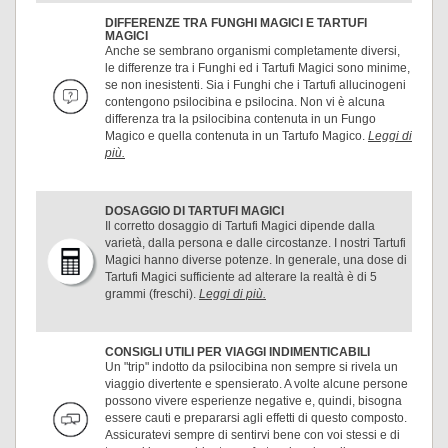
DIFFERENZE TRA FUNGHI MAGICI E TARTUFI
MAGICI
Anche se sembrano organismi completamente diversi,
le differenze tra i Funghi ed i Tartufi Magici sono minime,
se non inesistenti. Sia i Funghi che i Tartufi allucinogeni
contengono psilocibina e psilocina. Non vi è alcuna
differenza tra la psilocibina contenuta in un Fungo
Magico e quella contenuta in un Tartufo Magico.
Leggi di
più.
DOSAGGIO DI TARTUFI MAGICI
Il corretto dosaggio di Tartufi Magici dipende dalla
varietà, dalla persona e dalle circostanze. I nostri Tartufi
Magici hanno diverse potenze. In generale, una dose di
Tartufi Magici sufficiente ad alterare la realtà è di 5
grammi (freschi).
Leggi di più.
CONSIGLI UTILI PER VIAGGI INDIMENTICABILI
Un "trip" indotto da psilocibina non sempre si rivela un
viaggio divertente e spensierato. A volte alcune persone
possono vivere esperienze negative e, quindi, bisogna
essere cauti e prepararsi agli effetti di questo composto.
Assicuratevi sempre di sentirvi bene con voi stessi e di