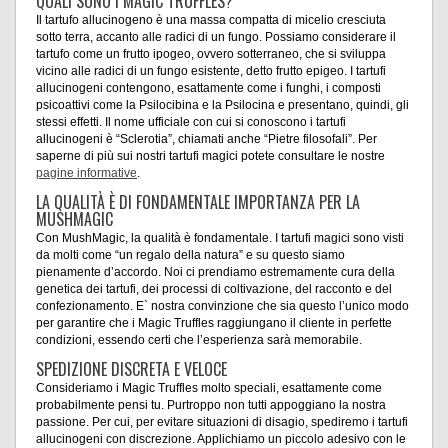
QUALI SONO I MAGIC TRUFFLES?
Il tartufo allucinogeno è una massa compatta di micelio cresciuta
sotto terra, accanto alle radici di un fungo. Possiamo considerare il
tartufo come un frutto ipogeo, ovvero sotterraneo, che si sviluppa
vicino alle radici di un fungo esistente, detto frutto epigeo. I tartufi
allucinogeni contengono, esattamente come i funghi, i composti
psicoattivi come la Psilocibina e la Psilocina e presentano, quindi, gli
stessi effetti. Il nome ufficiale con cui si conoscono i tartufi
allucinogeni è “Sclerotia”, chiamati anche “Pietre filosofali”. Per
saperne di più sui nostri tartufi magici potete consultare le nostre
pagine informative
.
LA QUALITÀ È DI FONDAMENTALE IMPORTANZA PER LA
MUSHMAGIC
Con MushMagic, la qualità è fondamentale. I tartufi magici sono visti
da molti come “un regalo della natura” e su questo siamo
pienamente d’accordo. Noi ci prendiamo estremamente cura della
genetica dei tartufi, dei processi di coltivazione, del racconto e del
confezionamento. E` nostra convinzione che sia questo l’unico modo
per garantire che i Magic Truffles raggiungano il cliente in perfette
condizioni, essendo certi che l’esperienza sarà memorabile.
SPEDIZIONE DISCRETA E VELOCE
Consideriamo i Magic Truffles molto speciali, esattamente come
probabilmente pensi tu. Purtroppo non tutti appoggiano la nostra
passione. Per cui, per evitare situazioni di disagio, spediremo i tartufi
allucinogeni con discrezione. Applichiamo un piccolo adesivo con le