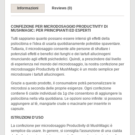
Informazioni
Reviews (0)
CONFEZIONE PER MICRODOSAGGIO PRODUCTIVITY DI
MUSHMAGIC: PER PRINCIPIANTI ED ESPERTI
Tutti sappiamo quanto possano essere intensi gli effetti della
psilocibina e l'idea di usarla quotidianamente potrebbe spaventare.
Tuttavia, il microdosaggio consente alle persone di sfruttare i
potenziali effetti e benefici dei funghi e dei tartufi allucinogeni
rinunciando agli effetti psichedelici. Quindi, a prescindere dal livello
di esperienza nel mondo del microdosaggio, la nostra confezione per
microdosaggio Productivity di MushMagic è un modo semplice per
microdosare i tartufi allucinogeni.
Grazie a questo prodotto, il consumatore potrà personalizzare le
microdosi a seconda delle proprie esigenze. Ogni confezione
contiene 6 cialde individuali da 1g che consentono di aggiungere la
psilocibina nella vita quotidiana. Le opzioni sono infinite: si possono
aggiungere al tè, mangiarle crude o macinarle per inserirle in
capsule.
ISTRUZIONI D'USO
La confezione per microdosaggio Productivity di MushMagic è
semplice da usare. In genere, si consiglia l'assunzione di una cialda