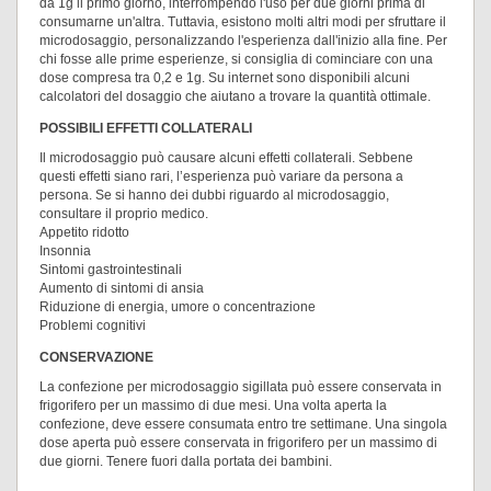
da 1g il primo giorno, interrompendo l'uso per due giorni prima di
consumarne un'altra. Tuttavia, esistono molti altri modi per sfruttare il
microdosaggio, personalizzando l'esperienza dall'inizio alla fine. Per
chi fosse alle prime esperienze, si consiglia di cominciare con una
dose compresa tra 0,2 e 1g. Su internet sono disponibili alcuni
calcolatori del dosaggio che aiutano a trovare la quantità ottimale.
POSSIBILI EFFETTI COLLATERALI
Il microdosaggio può causare alcuni effetti collaterali. Sebbene
questi effetti siano rari, l’esperienza può variare da persona a
persona. Se si hanno dei dubbi riguardo al microdosaggio,
consultare il proprio medico.
Appetito ridotto
Insonnia
Sintomi gastrointestinali
Aumento di sintomi di ansia
Riduzione di energia, umore o concentrazione
Problemi cognitivi
CONSERVAZIONE
La confezione per microdosaggio sigillata può essere conservata in
frigorifero per un massimo di due mesi. Una volta aperta la
confezione, deve essere consumata entro tre settimane. Una singola
dose aperta può essere conservata in frigorifero per un massimo di
due giorni. Tenere fuori dalla portata dei bambini.