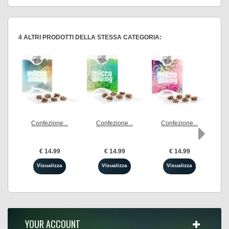
4 ALTRI PRODOTTI DELLA STESSA CATEGORIA:
Confezione...
Confezione...
Confezione...
C
€ 14.99
€ 14.99
€ 14.99
Visualizza
Visualizza
Visualizza
YOUR ACCOUNT